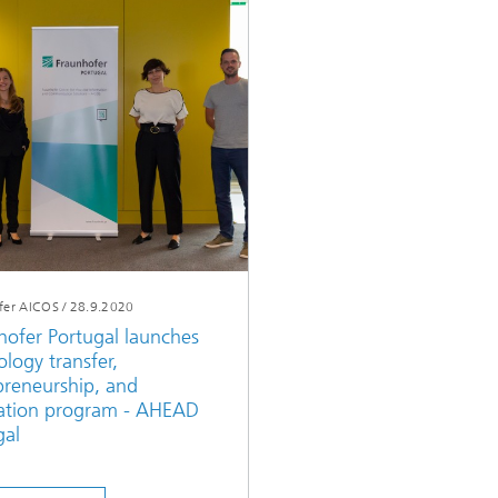
fer AICOS
/
28.9.2020
hofer Portugal launches
logy transfer,
preneurship, and
ation program - AHEAD
gal