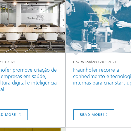
21.1.2021
Link to Leaders
/
20.1.2021
hofer promove criação de
Fraunhofer recorre a
 empresas em saúde,
conhecimento e tecnolog
ltura digital e inteligência
internas para criar start-u
ial
AD MORE
READ MORE